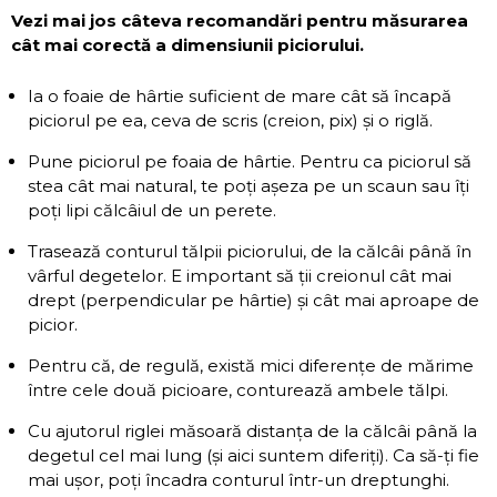
Vezi mai jos câteva recomandări pentru măsurarea
cât mai corectă a dimensiunii piciorului.
Ia o foaie de hârtie suficient de mare cât să încapă
piciorul pe ea, ceva de scris (creion, pix) și o riglă.
Pune piciorul pe foaia de hârtie. Pentru ca piciorul să
stea cât mai natural, te poți așeza pe un scaun sau îți
poți lipi călcâiul de un perete.
Trasează conturul tălpii piciorului, de la călcâi până în
vârful degetelor. E important să ții creionul cât mai
drept (perpendicular pe hârtie) și cât mai aproape de
picior.
Pentru că, de regulă, există mici diferențe de mărime
între cele două picioare, conturează ambele tălpi.
Cu ajutorul riglei măsoară distanța de la călcâi până la
degetul cel mai lung (și aici suntem diferiți). Ca să-ți fie
mai ușor, poți încadra conturul într-un dreptunghi.