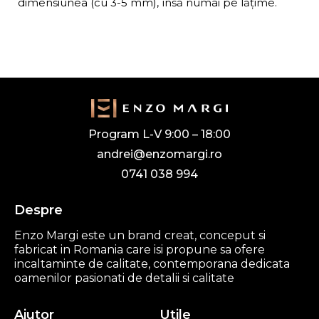
dimensiunea (cu 3-5 mm), însă numai pe lățime.
Program L-V 9:00 – 18:00
andrei@enzomargi.ro
0741 038 994
Despre
Enzo Margi este un brand creat, conceput si
fabricat in Romania care isi propune sa ofere
incaltaminte de calitate, contemporana dedicata
oamenilor pasionati de detalii si calitate
Ajutor
Utile