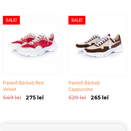
SALE!
SALE!
Pantofi Bărbați Red
Pantofi Bărbați
Velvet
Cappuccino
549
lei
275
lei
529
lei
265
lei