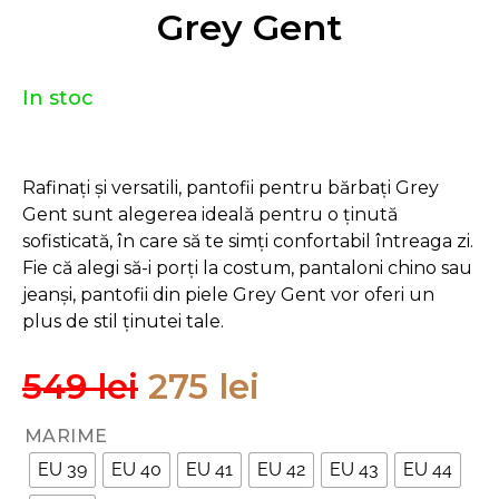
Grey Gent
In stoc
Rafinați și versatili, pantofii pentru bărbați Grey
Gent sunt alegerea ideală pentru o ținută
sofisticată, în care să te simți confortabil întreaga zi.
Fie că alegi să-i porți la costum, pantaloni chino sau
jeanși, pantofii din piele Grey Gent vor oferi un
plus de stil ținutei tale.
549
lei
275
lei
MARIME
EU 39
EU 40
EU 41
EU 42
EU 43
EU 44