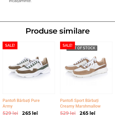
încălțăminte.
Produse similare
SALE!
SALE!
Pantofi Bărbați Pure
Pantofi Sport Bărbați
Army
Creamy Marshmallow
529
lei
265
lei
529
lei
265
lei