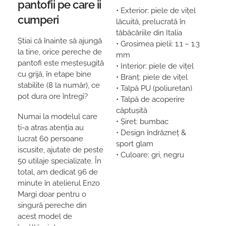
pantofii pe care ii
• Exterior: piele de vițel
cumperi
lăcuită, prelucrată în
tăbăcăriile din Italia
Știai că înainte să ajungă
• Grosimea pielii: 1.1 – 1.3
la tine, orice pereche de
mm
pantofi este meșteșugită
• Interior: piele de vițel
cu grijă, în etape bine
• Branț: piele de vițel
stabilite (8 la număr), ce
• Talpă PU (poliuretan)
pot dura ore întregi?
• Talpă de acoperire
căptușită
Numai la modelul care
• Șiret: bumbac
ți-a atras atenția au
• Design îndrăzneț &
lucrat 60 persoane
sport glam
iscusite, ajutate de peste
• Culoare: gri, negru
50 utilaje specializate. În
total, am dedicat 96 de
minute în atelierul Enzo
Margi doar pentru o
singură pereche din
acest model de