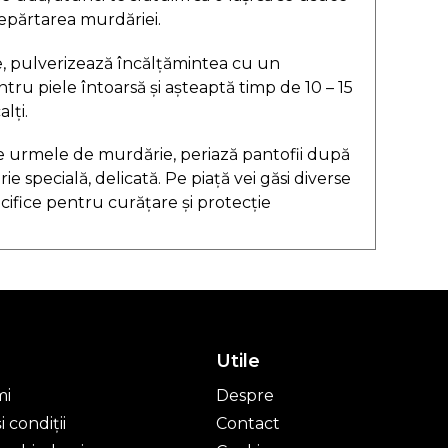
epărtarea murdăriei.
e, pulverizează încălțămintea cu un
tru piele întoarsă și așteaptă timp de 10 – 15
lți.
e urmele de murdărie, periază pantofii după
ie specială, delicată. Pe piață vei găsi diverse
cifice pentru curățare și protecție
Utile
mi
Despre
 condiții
Contact