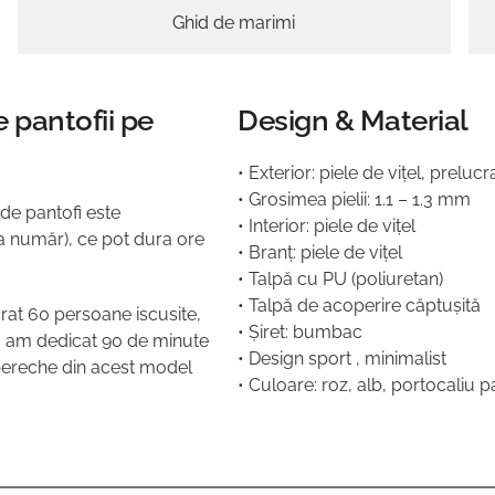
Ghid de marimi
 pantofii pe
Design & Material
• Exterior: piele de vițel, prelucra
• Grosimea pielii: 1.1 – 1.3 mm
 de pantofi este
• Interior: piele de vițel
 la număr), ce pot dura ore
• Branț: piele de vițel
• Talpă cu PU (poliuretan)
• Talpă de acoperire căptușită
crat 60 persoane iscusite,
• Șiret: bumbac
al, am dedicat 90 de minute
• Design sport , minimalist
 pereche din acest model
• Culoare: roz, alb, portocaliu p