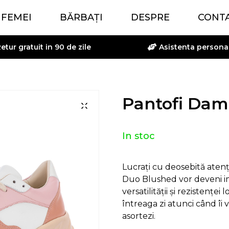
FEMEI
BĂRBAȚI
DESPRE
CONT
etur gratuit in 90 de zile
Asistenta persona
Pantofi Dam
In stoc
Lucrați cu deosebită atenți
Duo Blushed vor deveni ime
versatilității și rezistenței 
întreaga zi atunci când îi ve
asortezi.