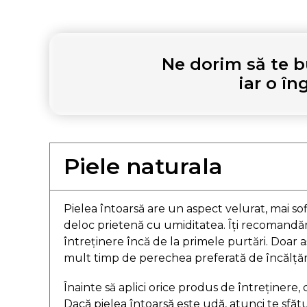
Ne dorim să te b
iar o în
Piele naturala
Pielea întoarsă are un aspect velurat, mai sofi
deloc prietenă cu umiditatea. Îți recomandă
întreținere încă de la primele purtări. Doar 
mult timp de perechea preferată de încălță
Înainte să aplici orice produs de întreținere,
Dacă pielea întoarsă este udă, atunci te sfătu