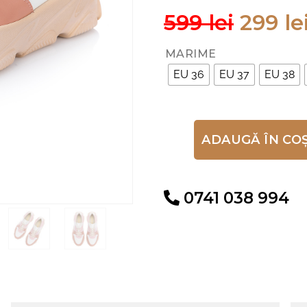
599
lei
299
le
MARIME
EU 36
EU 37
EU 38
ADAUGĂ ÎN CO
ALTERNATIVE:
0741 038 994