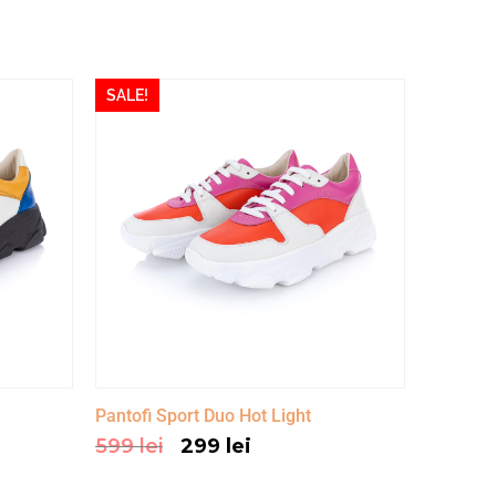
SALE!
Pantofi Sport Duo Hot Light
599
lei
299
lei