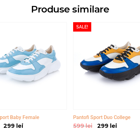
Produse similare
SALE!
Sport Baby Female
Pantofi Sport Duo College
299
lei
599
lei
299
lei