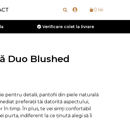
ACT
0
lei
la
Verificare colet la livrare
ă Duo Blushed
e pentru detalii, pantofii din piele naturală
diat preferații tăi datorită aspectului,
lor în timp. În plus, te vei simți confortabil
i purta, indiferent la ce ținută alegi să îi