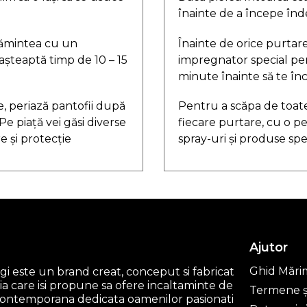
înainte de a începe înd
lțămintea cu un
Înainte de orice purtar
așteaptă timp de 10 – 15
impregnator special pen
minute înainte să te înca
, periază pantofii după
Pentru a scăpa de toat
Pe piață vei găsi diverse
fiecare purtare, cu o per
e și protecție
spray-uri și produse spe
Ajutor
Ghid Mări
i este un brand creat, conceput si fabricat
a care isi propune sa ofere incaltaminte de
Termene și
 contemporana dedicata oamenilor pasionati