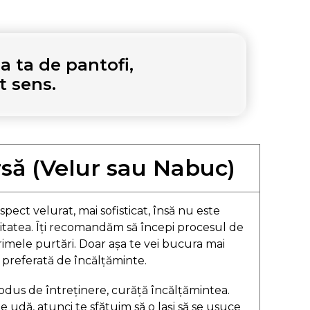
 ta de pantofi,
t sens.
rsă (Velur sau Nabuc)
spect velurat, mai sofisticat, însă nu este
itatea. Îți recomandăm să începi procesul de
rimele purtări. Doar așa te vei bucura mai
preferată de încălțăminte.
produs de întreținere, curăță încălțămintea.
e udă, atunci te sfătuim să o lași să se usuce