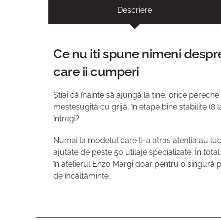
Descriere
Ce nu iti spune nimeni despre
care ii cumperi
Știai că înainte să ajungă la tine, orice pereche
meșteșugită cu grijă, în etape bine stabilite (8
întregi?
Numai la modelul care ți-a atras atenția au lu
ajutate de peste 50 utilaje specializate. În tot
în atelierul Enzo Margi doar pentru o singură
de încălțăminte.