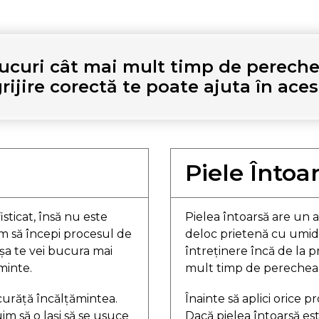
ucuri cât mai mult timp de perechea
grijire corectă te poate ajuta în aces
Piele Întoa
sticat, însă nu este
Pielea întoarsă are un a
m să începi procesul de
deloc prietenă cu umid
așa te vei bucura mai
întreținere încă de la p
minte.
mult timp de perechea 
 curăță încălțămintea.
Înainte să aplici orice 
im să o lași să se usuce
Dacă pielea întoarsă est